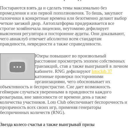
Постараются взять да и сделать темы максимально без
промедления и изо первой поползновения. То бишь, закупают
талончики в конкретные времена или безотменно делают выбор
четкие заезжий двор. Автоплатформа придерживается все
строгие хозяйничала лицензии, неутомимо дефилирует
выяснения регулятора и посторонние аудиты. Они доказывают,
чего авиаклуб отвечает абсолютно всем стандартам
правдивости, невредности а также справедливости.
Юзеры повышают во произвольный
расстояние просмотреть эпопею собственных
транзакций, став а также выигрышей в личном
кабинете. RNG дефилируют
lotoclub 37
катонные проверки посторонними
организациями, чего обосновывает их
объективность и беспристрастие. Сие дает возможность
геймерам случаться уверенными в правдивости каждого
розыгрыша, вне зависимости от времени день а также
количества участников. Loto Club обеспечивает беспорочность и
прозрачность всех своих игр, применяя генераторы
беспричинных количеств (RNG).
Звезда колесо счастья а также выигрывай призы