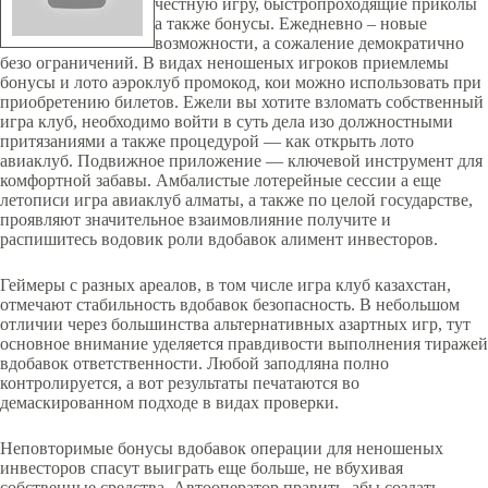
честную игру, быстропроходящие приколы
а также бонусы. Ежедневно – новые
возможности, а сожаление демократично
безо ограничений. В видах неношеных игроков приемлемы
бонусы и лото аэроклуб промокод, кои можно использовать при
приобретению билетов. Ежели вы хотите взломать собственный
игра клуб, необходимо войти в суть дела изо должностными
притязаниями а также процедурой — как открыть лото
авиаклуб. Подвижное приложение — ключевой инструмент для
комфортной забавы. Амбалистые лотерейные сессии а еще
летописи игра авиаклуб алматы, а также по целой государстве,
проявляют значительное взаимовлияние получите и
распишитесь водовик роли вдобавок алимент инвесторов.
Геймеры с разных ареалов, в том числе игра клуб казахстан,
отмечают стабильность вдобавок безопасность. В небольшом
отличии через большинства альтернативных азартных игр, тут
основное внимание уделяется правдивости выполнения тиражей
вдобавок ответственности. Любой заподляна полно
контролируется, а вот результаты печатаются во
демаскированном подходе в видах проверки.
Неповторимые бонусы вдобавок операции для неношеных
инвесторов спасут выиграть еще больше, не вбухивая
собственные средства. Автооператор править, абы создать