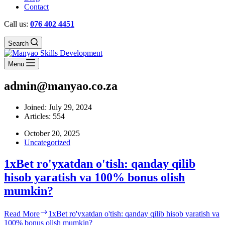
Contact
Call us:
076 402 4451
Search
Menu
admin@manyao.co.za
Joined: July 29, 2024
Articles: 554
October 20, 2025
Uncategorized
1xBet ro'yxatdan o'tish: qanday qilib
hisob yaratish va 100% bonus olish
mumkin?
Read More
1xBet ro'yxatdan o'tish: qanday qilib hisob yaratish va
100% bonus olish mumkin?