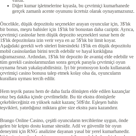
vardır.
Diğer kumar işletmelerine kıyasla, bu çevrimiçi kumarhanede
gerçek zamanlı acente oyununu ücretsiz olarak oynayamazsınız.
Öncelikle, düşük depozitolu seçenekler arayan oyuncular için, 3$'lık
bir bonus, meşru bahisler için 1$'lık bir bonustan daha caziptir. Ayrıca,
çevrimiçi casinolar hem düşük depozito seçenekleri sunar hem de
1$'lık depozitolara izin verir veya en az 5$'lık bir limit koyar.
Aşağıdaki gerekli web siteleri listesindeki 1$'lık en düşük depozitolu
mobil casinolardan birini tercih edebilir ve hayal kırıklığına
uğramazsınız. Ardından, 1$'lık bir depozito ile avantaj elde edebilir ve
tüm gerekli casinolarımızdan sonra gerçek parayla çevrimiçi oyun
oynama fırsatı yakalayabilirsiniz. İyi bir promosyon kodu kullanarak
çevrimiçi casino bonusu talep etmek kolay olsa da, oyuncuların
kurallara uyması tercih edilir.
Hem teşvik parası hem de daha fazla dönüşten elde edilen kazançlar
otuz beş dakika içinde çevrilmelidir. Bu tür ekstra dönüşlerle
çekebileceğiniz en yüksek nakit kazanç 50$'dır. Eşleşen bahis
teşvikleri, yatırdığınız miktara göre size ekstra para kazandırır.
Brango Online Casino, çeşitli oyuncuların tercihlerine uygun, önde
gelen bir kripto dostu kumar sitesidir. Adil ve güvenilir bir oyun
deneyimi için RNG analizine dayanan yasal bir yerel kumarhanedir.