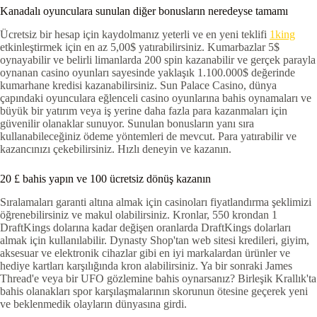
Kanadalı oyunculara sunulan diğer bonusların neredeyse tamamı
Ücretsiz bir hesap için kaydolmanız yeterli ve en yeni teklifi
1king
etkinleştirmek için en az 5,00$ yatırabilirsiniz. Kumarbazlar 5$
oynayabilir ve belirli limanlarda 200 spin kazanabilir ve gerçek parayla
oynanan casino oyunları sayesinde yaklaşık 1.100.000$ değerinde
kumarhane kredisi kazanabilirsiniz. Sun Palace Casino, dünya
çapındaki oyunculara eğlenceli casino oyunlarına bahis oynamaları ve
büyük bir yatırım veya iş yerine daha fazla para kazanmaları için
güvenilir olanaklar sunuyor. Sunulan bonusların yanı sıra
kullanabileceğiniz ödeme yöntemleri de mevcut. Para yatırabilir ve
kazancınızı çekebilirsiniz. Hızlı deneyin ve kazanın.
20 £ bahis yapın ve 100 ücretsiz dönüş kazanın
Sıralamaları garanti altına almak için casinoları fiyatlandırma şeklimizi
öğrenebilirsiniz ve makul olabilirsiniz. Kronlar, 550 krondan 1
DraftKings dolarına kadar değişen oranlarda DraftKings dolarları
almak için kullanılabilir. Dynasty Shop'tan web sitesi kredileri, giyim,
aksesuar ve elektronik cihazlar gibi en iyi markalardan ürünler ve
hediye kartları karşılığında kron alabilirsiniz. Ya bir sonraki James
Thread'e veya bir UFO gözlemine bahis oynarsanız? Birleşik Krallık'ta
bahis olanakları spor karşılaşmalarının skorunun ötesine geçerek yeni
ve beklenmedik olayların dünyasına girdi.