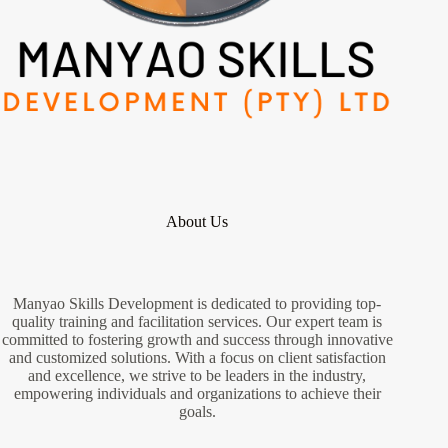
About Us
Manyao Skills Development is dedicated to providing top-
quality training and facilitation services. Our expert team is
committed to fostering growth and success through innovative
and customized solutions. With a focus on client satisfaction
and excellence, we strive to be leaders in the industry,
empowering individuals and organizations to achieve their
goals.