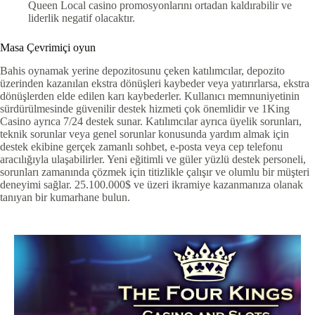
Queen Local casino promosyonlarını ortadan kaldırabilir ve
liderlik negatif olacaktır.
Masa Çevrimiçi oyun
Bahis oynamak yerine depozitosunu çeken katılımcılar, depozito
üzerinden kazanılan ekstra dönüşleri kaybeder veya yatırırlarsa, ekstra
dönüşlerden elde edilen karı kaybederler. Kullanıcı memnuniyetinin
sürdürülmesinde güvenilir destek hizmeti çok önemlidir ve 1King
Casino ayrıca 7/24 destek sunar. Katılımcılar ayrıca üyelik sorunları,
teknik sorunlar veya genel sorunlar konusunda yardım almak için
destek ekibine gerçek zamanlı sohbet, e-posta veya cep telefonu
aracılığıyla ulaşabilirler. Yeni eğitimli ve güler yüzlü destek personeli,
sorunları zamanında çözmek için titizlikle çalışır ve olumlu bir müşteri
deneyimi sağlar. 25.100.000$ ve üzeri ikramiye kazanmanıza olanak
tanıyan bir kumarhane bulun.