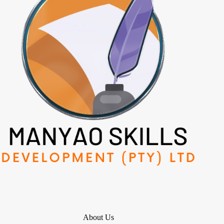
About Us