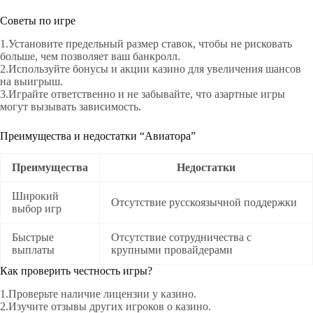
Советы по игре
1.Установите предельный размер ставок, чтобы не рисковать
больше, чем позволяет ваш банкролл.
2.Используйте бонусы и акции казино для увеличения шансов
на выигрыш.
3.Играйте ответственно и не забывайте, что азартные игры
могут вызывать зависимость.
Преимущества и недостатки “Авиатора”
Преимущества
Недостатки
Широкий
Отсутствие русскоязычной поддержки
выбор игр
Быстрые
Отсутствие сотрудничества с
выплаты
крупными провайдерами
Как проверить честность игры?
1.Проверьте наличие лицензии у казино.
2.Изучите отзывы других игроков о казино.