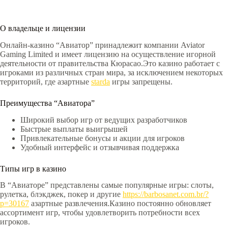
О владельце и лицензии
Онлайн-казино “Авиатор” принадлежит компании Aviator
Gaming Limited и имеет лицензию на осуществление игорной
деятельности от правительства Кюрасао.Это казино работает с
игроками из различных стран мира, за исключением некоторых
территорий, где азартные
starda
игры запрещены.
Преимущества “Авиатора”
Широкий выбор игр от ведущих разработчиков
Быстрые выплаты выигрышей
Привлекательные бонусы и акции для игроков
Удобный интерфейс и отзывчивая поддержка
Типы игр в казино
В “Авиаторе” представлены самые популярные игры: слоты,
рулетка, блэкджек, покер и другие
https://barbosanet.com.br/?
p=30167
азартные развлечения.Казино постоянно обновляет
ассортимент игр, чтобы удовлетворить потребности всех
игроков.