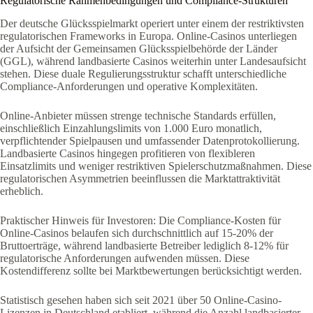
Regulatorische Rahmenbedingungen und Compliance-Strukturen
Der deutsche Glücksspielmarkt operiert unter einem der restriktivsten
regulatorischen Frameworks in Europa. Online-Casinos unterliegen
der Aufsicht der Gemeinsamen Glücksspielbehörde der Länder
(GGL), während landbasierte Casinos weiterhin unter Landesaufsicht
stehen. Diese duale Regulierungsstruktur schafft unterschiedliche
Compliance-Anforderungen und operative Komplexitäten.
Online-Anbieter müssen strenge technische Standards erfüllen,
einschließlich Einzahlungslimits von 1.000 Euro monatlich,
verpflichtender Spielpausen und umfassender Datenprotokollierung.
Landbasierte Casinos hingegen profitieren von flexibleren
Einsatzlimits und weniger restriktiven Spielerschutzmaßnahmen. Diese
regulatorischen Asymmetrien beeinflussen die Marktattraktivität
erheblich.
Praktischer Hinweis für Investoren: Die Compliance-Kosten für
Online-Casinos belaufen sich durchschnittlich auf 15-20% der
Bruttoerträge, während landbasierte Betreiber lediglich 8-12% für
regulatorische Anforderungen aufwenden müssen. Diese
Kostendifferenz sollte bei Marktbewertungen berücksichtigt werden.
Statistisch gesehen haben sich seit 2021 über 50 Online-Casino-
Lizenzen in Deutschland etabliert, während die Anzahl landbasierter