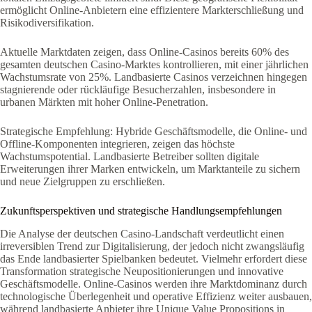
ermöglicht Online-Anbietern eine effizientere Markterschließung und
Risikodiversifikation.
Aktuelle Marktdaten zeigen, dass Online-Casinos bereits 60% des
gesamten deutschen Casino-Marktes kontrollieren, mit einer jährlichen
Wachstumsrate von 25%. Landbasierte Casinos verzeichnen hingegen
stagnierende oder rückläufige Besucherzahlen, insbesondere in
urbanen Märkten mit hoher Online-Penetration.
Strategische Empfehlung: Hybride Geschäftsmodelle, die Online- und
Offline-Komponenten integrieren, zeigen das höchste
Wachstumspotential. Landbasierte Betreiber sollten digitale
Erweiterungen ihrer Marken entwickeln, um Marktanteile zu sichern
und neue Zielgruppen zu erschließen.
Zukunftsperspektiven und strategische Handlungsempfehlungen
Die Analyse der deutschen Casino-Landschaft verdeutlicht einen
irreversiblen Trend zur Digitalisierung, der jedoch nicht zwangsläufig
das Ende landbasierter Spielbanken bedeutet. Vielmehr erfordert diese
Transformation strategische Neupositionierungen und innovative
Geschäftsmodelle. Online-Casinos werden ihre Marktdominanz durch
technologische Überlegenheit und operative Effizienz weiter ausbauen,
während landbasierte Anbieter ihre Unique Value Propositions in