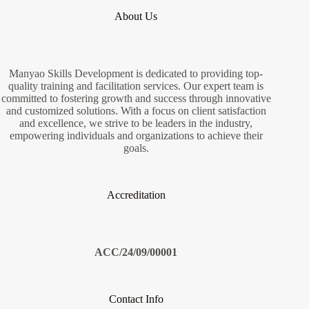
About Us
Manyao Skills Development is dedicated to providing top-
quality training and facilitation services. Our expert team is
committed to fostering growth and success through innovative
and customized solutions. With a focus on client satisfaction
and excellence, we strive to be leaders in the industry,
empowering individuals and organizations to achieve their
goals.
Accreditation
ACC/24/09/00001
Contact Info