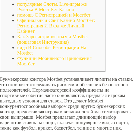
популярные Слоты, Live-игры же
Рулетка В Мост Бет Казино
помощь С Регистрацией и Мостбет
Официальный Сайт Казино Мостбет:
Регистрация И Вход же Личный
Кабинет
Как Зарегистрироваться и Mostbet
(пошаговая Инструкция)
вида И Способы Регистрации На
Mostbet
Функции Мобильного Приложения
Мостбет
Букмекерская контора Mostbet устанавливает лимиты на ставки,
что позволяет отслеживать рисками и обеспечив безопасность
пользователей. Нормализаторской коэффициенты на
спортивные события часто обновляются, предлагая игрокам
выгодных условия для ставок. Это делает Mostbet
конкурентоспособным выбором среди других букмекерских
контор, предоставляя игрокам возможностей максимизировать
свои выигрыши. Mostbet предлагает длиннющий выбор
вариантов ставок на спорт, включая популярные виды спорта,
такие как футбол, крикет, баскетбол, теннис и многие них.