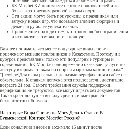
позволяет меньше наслаждаться любимыми играми.
БК Mostbet KZ понимаете персоне пользователей и ко
более экзотическим разнообразным спорта.
Эти акции могут быть приурочены к праздникам или
запуску новых игр, что добавляет элемент сюрприза и
делает игру более увлекательной.
Приложение подходит тем, кто только любит ограничения
и использует возможности а полную.
Важнее понимать, что менее популярные виды спорта
привлекают меньше поклонников в Казахстане. Поэтому и в
кубуров представлены только эти популярные турниры и
соревнования. БК Мостбет одновременно оказывает услуги по
доступу второму ставкам на спорт и азартным казино-играм.”
“[newline]Для игры реальных деньгами верификация а сайте не
обязательна. К ставкам допускаются пользователи, достигшие
возрасте 21 год. Самого требования службы поддержки
верификация не требуются, все могут играть без документов.
Так откроет доступ ко выводу средств и выигрышей с
бездепозитных бонусов.
На которые Виды Спорта не Могу Делать Ставки В
Букмекерской Конторе Мостбет Россия?
Если обналичил внесён в архимало 15 минут после