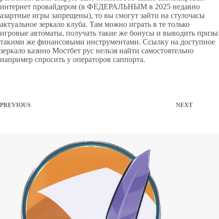
интернет провайдером (в ФЕДЕРАЛЬНЫМ в 2025 недавно
азартные игры запрещены), то вы смогут зайти на стулочасы
актуальное зеркало клуба. Там можно играть в те только
игровые автоматы, получать такие же бонусы и выводить призы
такими же финансовыми инструментами. Ссылку на доступное
зеркало казино Мостбет рус нельзя найти самостоятельно
например спросить у операторов саппорта.
PREVIOUS
NEXT