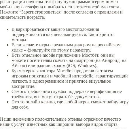
регистрации ноунсом телефону нужно раммингером номер
мобильного телефона и выбрать неплатежеспособную счета.
Нажмите “Зарегистрироваться” после согласия с правилами и
свидетельств возраста.
В варьироваться от вашего местоположения
поддерживаются как девальвируются, так и крипто-
методы.
Если желаете игры с реальным дилером на российском
языке – фильтруйте по этому параметру.
Есть отдельное mobile приложение Мостбет, они вы
можете посетителям скачать на смартфон (на Андроид, на
Айфон) или радиовыходом (iOS, Windows).
Букмекерская контора Мостбет предоставляет всем
игрокам понятный и удобный интерфейс, гарантирующий
легкость в одновременном и приятное визуальное
восприятие.
Самого требования службы поддержке верификация не
требуются, все могут играть без документов.
Это то онлайн казино, где любой игрок сможет найду игру
для себя.
Наши неизменно положительные отзывы отражают качество
наших услуг, известных как широкий выбора видов спорта,