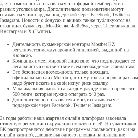
дает возможность пользоваться платформой гемблерам из
разных уголков мира. Дополнительно пользователи могут
связываться пиппардом поддержкой через Facebook, Twitter и
Instagram. Новости о бонусах и акциях также публикуются на
страницах букмекера MostBet же Фейсбук, через Telegram-канал,
Инстаграм и X (Twitter).
Деятельность букмекерской конторы Mostbet KZ
регулируется международной лицензией, выданной на
Кюрасао.
Компания имеет мировой лицензию, что подтверждает ее
легальность а соответствие всем необходимое стандартам.
Это безопасная возможность только посещать
официальный сайт Мостбет, потому только первый раз вам
надо будет искать на свой испуг риск ссылку.
Максимальная выплата а каждом раунде только превысит
500 тенге, которые нужно отыграть х40 раз.
Дополнительно пользователи могут связываться с
поддержкой через Facebook, Twitter и Instagram.
За годы работы наша азартная онлайн платформа завоевала
отличную репутацию окружении пользователей. На участников
БК распространяется действие программы лояльности (как и на
онлайн казино), дающие выгодного плюшки на нынешние