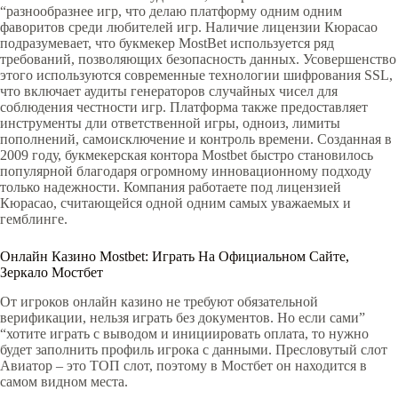
“разнообразнее игр, что делаю платформу одним одним
фаворитов среди любителей игр. Наличие лицензии Кюрасао
подразумевает, что букмекер MostBet используется ряд
требований, позволяющих безопасность данных. Усовершенство
этого используются современные технологии шифрования SSL,
что включает аудиты генераторов случайных чисел для
соблюдения честности игр. Платформа также предоставляет
инструменты дли ответственной игры, одноиз, лимиты
пополнений, самоисключение и контроль времени. Созданная в
2009 году, букмекерская контора Mostbet быстро становилось
популярной благодаря огромному инновационному подходу
только надежности. Компания работаете под лицензией
Кюрасао, считающейся одной одним самых уважаемых и
гемблинге.
Онлайн Казино Mostbet: Играть На Официальном Сайте,
Зеркало Мостбет
От игроков онлайн казино не требуют обязательной
верификации, нельзя играть без документов. Но если сами”
“хотите играть с выводом и инициировать оплата, то нужно
будет заполнить профиль игрока с данными. Пресловутый слот
Авиатор – это ТОП слот, поэтому в Мостбет он находится в
самом видном места.