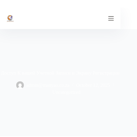
Skip
to
content
Доступ К вашей Учетной Записи и Экрану Регистрации
admin@manyao.co.za
October 12, 2025
Uncategorized