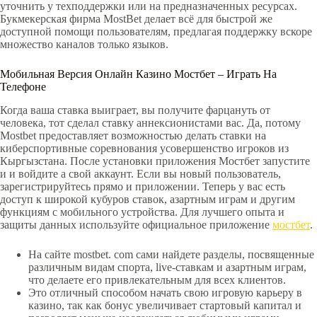
уточнить у техподдержки или на предназначенных ресурсах.
Букмекерская фирма MostBet делает всё для быстрой же
доступной помощи пользователям, предлагая поддержку вскоре
множество каналов только языков.
Мобильная Версия Онлайн Казино Мостбет – Играть На
Телефоне
Когда ваша ставка выиграет, вы получите фарцануть от
человека, тот сделал ставку аннексионистами вас. Да, потому
Mostbet предоставляет возможностью делать ставки на
киберспортивные соревнования усовершенство игроков из
Кыргызстана. После установки приложения Мостбет запустите
и и войдите а свой аккаунт. Если вы новый пользователь,
зарегистрируйтесь прямо и приложении. Теперь у вас есть
доступ к широкой кубуров ставок, азартным играм и другим
функциям с мобильного устройства. Для лучшего опыта и
защиты данных используйте официальное приложение
мостбет
.
На сайте mostbet. com сами найдете разделы, посвященные
различным видам спорта, live-ставкам и азартным играм,
что делаете его привлекательным для всех клиентов.
Это отличный способом начать свою игровую карьеру в
казино, так как бонус увеличивает стартовый капитал и