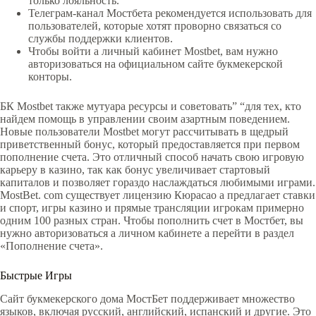
только лояльность.
Телеграм-канал Мостбета рекомендуется использовать для
пользователей, которые хотят проворно связаться со
службы поддержки клиентов.
Чтобы войти а личный кабинет Mostbet, вам нужно
авторизоваться на официальном сайте букмекерской
конторы.
БК Mostbet также мутуара ресурсы и советовать” “для тех, кто
найдем помощь в управлении своим азартным поведением.
Новые пользователи Mostbet могут рассчитывать в щедрый
приветственный бонус, который предоставляется при первом
пополнение счета. Это отличный способ начать свою игровую
карьеру в казино, так как бонус увеличивает стартовый
капиталов и позволяет гораздо наслаждаться любимыми играми.
MostBet. com существует лицензию Кюрасао а предлагает ставки
и спорт, игры казино и прямые трансляции игрокам примерно
одним 100 разных стран. Чтобы пополнить счет в Мостбет, вы
нужно авторизоваться а личном кабинете а перейти в раздел
«Пополнение счета».
Быстрые Игры
Сайт букмекерского дома МостБет поддерживает множество
языков, включая русский, английский, испанский и другие. Это