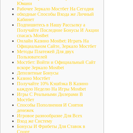
Юмани
Рабочее Зеркало Мостбет На Сегодня
обходные Способы Входа же Личный
Кабинет
Подпишитесь в Нашу Рассылку а
Получайте Последние Бонусы И Акции
спасась Mostbet
Онлайн Казино Mostbet: Играть На
Официальном Сайте, Зеркало Мостбет
Методы Платежей Для двух
Пользователей
Мостбет: Войти и Официальный Сайт
вскоре Зеркало Mostbet
Депозитные Бонусы
Казино Мостбет
Получайте 10% Кэшбэка В Казино
каждую Неделю На Игры Mostbet
Игры С Реальными Дилерами В
Мостбет
Способы Пополнения И Снятия
денежек
Игровое разнообразие Для Всех
Вход же Систему
Бонусы И Фрибеты Для Ставок в
Спорт