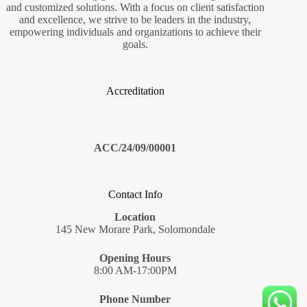
and customized solutions. With a focus on client satisfaction
and excellence, we strive to be leaders in the industry,
empowering individuals and organizations to achieve their
goals.
Accreditation
ACC/24/09/00001
Contact Info
Location
145 New Morare Park, Solomondale
Opening Hours
8:00 AM-17:00PM
Phone Number