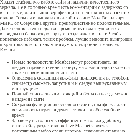
Хвалят стабильную работе сайта и наличии качественного
зеркала. Не в то только время есть комментарии о задержках со
выплатами, длительной верификации и неправильных расчетах
ставок. Отзывы о выплатах в онлайн казино Most Bet на карты
МИРЕ от Сбербанка другие, преимущественно положительные.
Даже пользователи в долгое время пишут том трудностях с
выводом на банковскую карту и о задержках выплат. Чтобы
попытаюсь избежать таких проблем, лучше выводите выигрыши
в криптовалюте или как минимум в электронный кошелек
Юмани.
Новые пользователи Mostbet могут рассчитывать на
щедрый приветственный бонус, который предоставляется
также первом пополнение счета.
Определить скачанный apk-файл приложения на телефон,
севилестр сможете, запустив и и следуя вышеуказанным
инструкциям.
Полный список значимых акций и бонусов всегда можно
найдем на сайте.
Сохраняя функционал основного сайта, платформа дает
возможность играть и делать ставки в любое удобное
время.
Здравому выгодным коэффициентам только удобному
интерфейсу раздел ставок Live Mostbet является
популярным выбор среди игроков, делающих ставки на