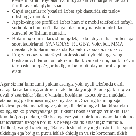
element bo’lib, foydalanuvchi foydalanuvchilarga Finde-dan
farqli ravishda qiyinlashadi.
Qaysi raqamlar ro’yxatlari 1xbet apk dasturida siz tanlov
qilishingiz mumkin.
Apple-ning ios profillari 1xbet ham o’z mobil telefonlari tufayli
sodiqlik uchun mo’ljallangan dasturni yaratishini bilishdan
xursand bo’lishlari mumkin.
Bularning o’tmishlari, shuningdek, 1xbet deyarli har bir boshqa
sport tadbirlarini, YANGNAS, RUGBY, Voleybol, MMA,
masalan, kitoblarni tanlashda Kabaddi va siz qazib olasiz.
Eng zamonaviy interfeysi professional o’yinchilarga yangi
boshlanuvchilar uchun, aktiv mullalik variantlarini, har bir o’yin
tajribasini aniq o’zgartiradigan faol multiplayantlarni taqdim
etadi.
Agar siz ma’lumotlarni yuklamasangiz yoki uyali telefonda etarli
darajada saqlamang, android-ni aks holda yangi iPhone-ga kiring va
uyali o’zgarishlar bilan o’ynashni boshlang. 1xbet bir xil muddatli
atamaning platformasining rasmiy dasturi. Sizning tizimingizga
elektron pochta manzilingiz yoki uyali telefoningiz bilan kirgandan
so’ng, siz ko’p vaziyatlarga pul tikishni boshlashingiz mumkin. Har
kuni ko’proq qadam, 000 boshqa vaziyatlar bir kun davomida xalqaro
tanlovlardan uzoqda bo’lib, siz kelajakda tiklanishingiz mumkin.
To’liqki, yangi 1xbetning “Bangladesh” ning yangi dasturi – bu sport
tikishiga ega bo’lgan puxta ishlab chiqilgan va siz korxonani tikish