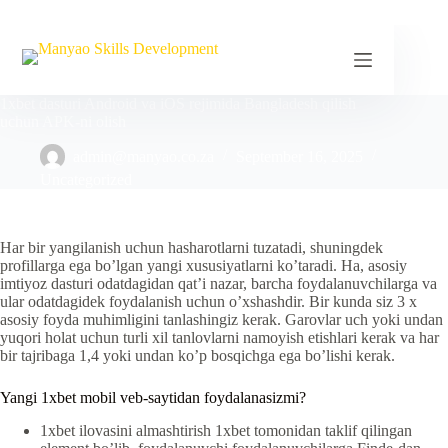
Skip
to
content
1xbet dasturi Android va iOS rejimida Bangladesh qilish
uchun APK-ni olish
admin@manyao.co.za
September 16, 2025
Uncategorized
Har bir yangilanish uchun hasharotlarni tuzatadi, shuningdek
profillarga ega bo’lgan yangi xususiyatlarni ko’taradi. Ha, asosiy
imtiyoz dasturi odatdagidan qat’i nazar, barcha foydalanuvchilarga va
ular odatdagidek foydalanish uchun o’xshashdir. Bir kunda siz 3 x
asosiy foyda muhimligini tanlashingiz kerak. Garovlar uch yoki undan
yuqori holat uchun turli xil tanlovlarni namoyish etishlari kerak va har
bir tajribaga 1,4 yoki undan ko’p bosqichga ega bo’lishi kerak.
Yangi 1xbet mobil veb-saytidan foydalanasizmi?
1xbet ilovasini almashtirish 1xbet tomonidan taklif qilingan