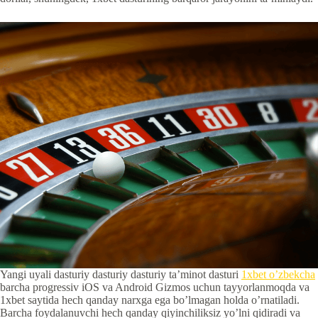
Yangi uyali dasturiy dasturiy dasturiy ta’minot dasturi
1xbet o’zbekcha
barcha progressiv iOS va Android Gizmos uchun tayyorlanmoqda va
1xbet saytida hech qanday narxga ega bo’lmagan holda o’rnatiladi.
Barcha foydalanuvchi hech qanday qiyinchiliksiz yo’lni qidiradi va