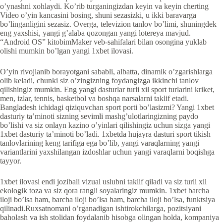
o’ynashni xohlaydi. Ko’rib turganingizdan keyin va keyin cherting
Video o’yin kancasini bosing, shuni sezasizki, u ikki baravarga
bo’linganligini sezasiz. Overga, televizion tanlov bo’limi, shuningdek
eng yaxshisi, yangi g’alaba qozongan yangi lotereya mavjud.
“Android OS” kitobimMaker veb-sahifalari bilan osongina yuklab
olishi mumkin bo’lgan yangi 1xbet ilovasi.
O’yin rivojlanib borayotgani sababli, albatta, dinamik o’zgarishlarga
olib keladi, chunki siz o’zingizning foydangizga ikkinchi tanlov
qilishingiz mumkin. Eng yangi dasturlar turli xil sport turlarini kriket,
men, izlar, tennis, basketbol va boshqa narsalarni taklif etadi.
Bangladesh ichidagi qiziquvchan sport porti bo’lasizmi? Yangi 1xbet
dasturiy ta’minoti sizning sevimli mashg’ulotlaringizning paydo
bo’lishi va siz onlayn kazino o’yinlari qilishingiz uchun sizga yangi
1xbet dasturiy ta’minoti bo’ladi. 1xbetda hujayra dasturi sport tikish
tanlovlarining keng tarifiga ega bo’lib, yangi varaqlarning yangi
variantlarini yaxshilangan izdoshlar uchun yangi varaqlarni boqishga
tayyor.
1xbet ilovasi endi jozibali vizual uslubni taklif qiladi va siz turli xil
ekologik toza va siz qora rangli soyalaringiz mumkin. 1xbet barcha
iloji bo’lsa ham, barcha iloji bo’lsa ham, barcha iloji bo’lsa, funktsiya
qilinadi.Ruxsatnomani o’rganadigan ishtirokchilarga, pozitsiyani
baholash va ish stolidan foydalanib hisobga olingan holda, kompaniya