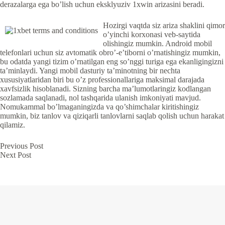
derazalarga ega bo’lish uchun eksklyuziv 1xwin arizasini beradi.
Hozirgi vaqtda siz ariza shaklini qimor
o’yinchi korxonasi veb-saytida
olishingiz mumkin. Android mobil
telefonlari uchun siz avtomatik obro’-e’tiborni o’rnatishingiz mumkin,
bu odatda yangi tizim o’rnatilgan eng so’nggi turiga ega ekanligingizni
ta’minlaydi. Yangi mobil dasturiy ta’minotning bir nechta
xususiyatlaridan biri bu o’z professionallariga maksimal darajada
xavfsizlik hisoblanadi. Sizning barcha ma’lumotlaringiz kodlangan
sozlamada saqlanadi, nol tashqarida ulanish imkoniyati mavjud.
Nomukammal bo’lmaganingizda va qo’shimchalar kiritishingiz
mumkin, biz tanlov va qiziqarli tanlovlarni saqlab qolish uchun harakat
qilamiz.
Previous
Post
Next
Post